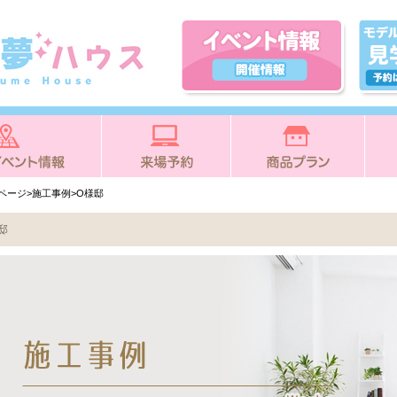
Pページ
>施工事例>O様邸
邸