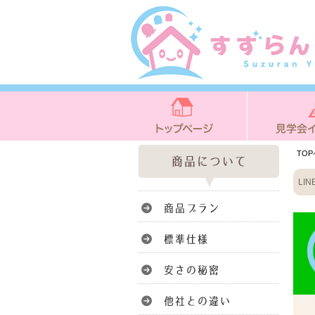
TO
LI