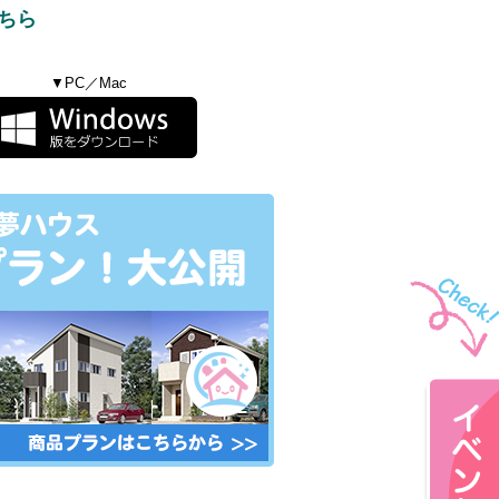
ちら
▼PC／Mac