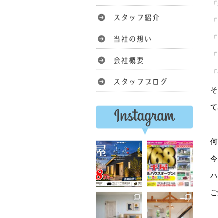
「
「
「
「
「
そ
て
何
今
ハ
ご