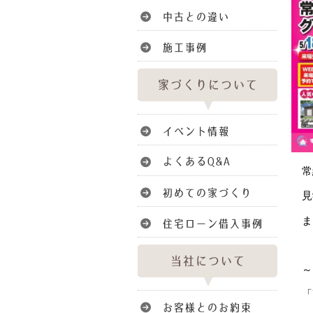
常
見
ま
～
「