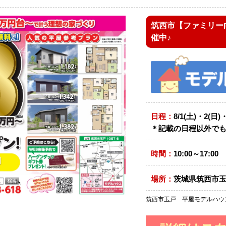
筑西市【ファミリー
催中♪
日程：
8/1(土)・2(日)
＊記載の日程以外でも
時間：
10:00～17:00
場所：
茨城県筑西市玉戸
筑西市玉戸 平屋モデルハウ