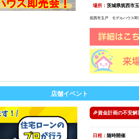
場所：
茨城県筑西市玉戸
筑西市玉戸 モデルハウス即
店舗イベント
🎉資金計画の不安解
日程：
随時開催