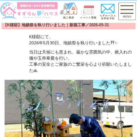
【K様邸】地鎮祭を執り行いました｜新築工事／2026-05-31
K様邸にて、
2026年5月30日、地鎮祭を執り行いました⛩️✨
当日は天候にも恵まれ、厳かな雰囲気の中、鍬入れの
儀や玉串奉奠を行い、
工事の安全とご家族のご繁栄を心より祈願いたしまし
た🙏