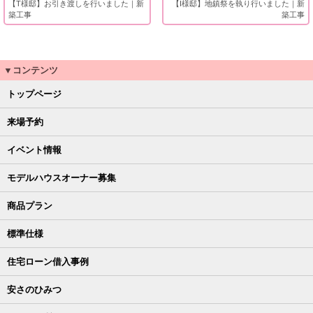
【T様邸】お引き渡しを行いました｜新
【I様邸】地鎮祭を執り行いました｜新
築工事
築工事
▼コンテンツ
トップページ
来場予約
イベント情報
モデルハウスオーナー募集
商品プラン
標準仕様
住宅ローン借入事例
安さのひみつ