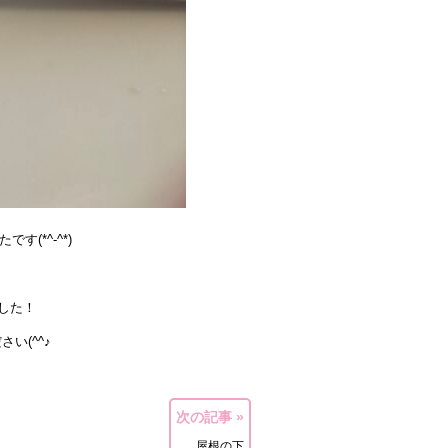
(*^-^*)
した！
^^♪
次の記事 »
屋根の下