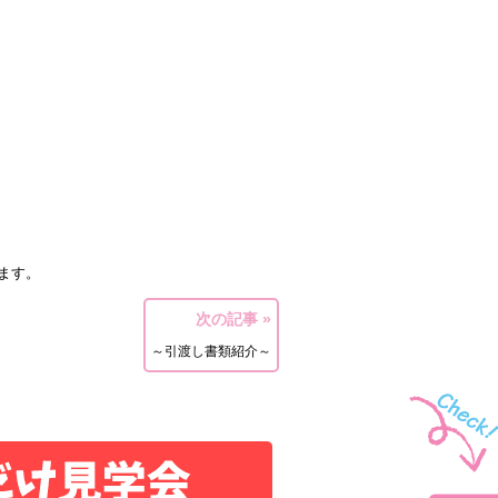
！
ます。
次の記事 »
～引渡し書類紹介～