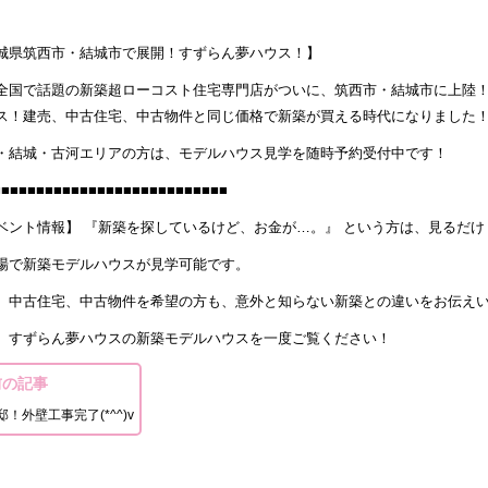
城県筑西市・結城市で展開！すずらん夢ハウス！】
全国で話題の新築超ローコスト住宅専門店がついに、筑西市・結城市に上陸
ス！建売、中古住宅、中古物件と同じ価格で新築が買える時代になりました
・結城・古河エリアの方は、モデルハウス見学を随時予約受付中です！
■■■■■■■■■■■■■■■■■■■■■■■■■■■
ベント情報】 『新築を探しているけど、お金が…。』 という方は、見るだ
場で新築モデルハウスが見学可能です。
、中古住宅、中古物件を希望の方も、意外と知らない新築との違いをお伝え
、すずらん夢ハウスの新築モデルハウスを一度ご覧ください！
前の記事
邸！外壁工事完了(*^^)v