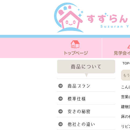
TO
もう
こん
営業
建物
床の
リビ