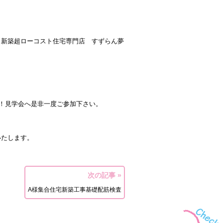
！新築超ローコスト住宅専門店 すずらん夢
！
け！見学会へ是非一度ご参加下さい。
いたします。
次の記事 »
A様集合住宅新築工事基礎配筋検査