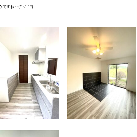
ですね～(*´▽｀*)