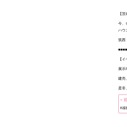
【茨
今、
ハウ
筑西
■■■
【イ
展示
建売
是非
« 
K様