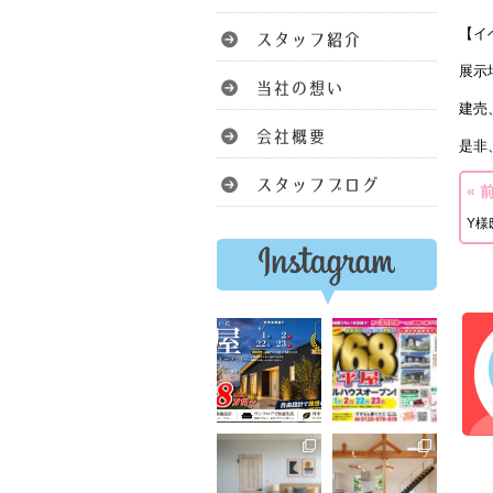
【イ
展示
建売
是非
« 
Y様