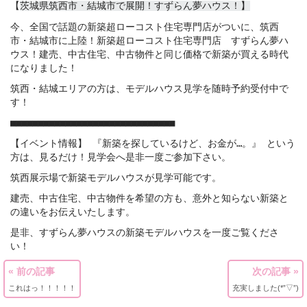
【
茨城県筑西市・結城市で展開！すずらん夢ハウス！】
今、全国で話題の新築超ローコスト住宅専門店がついに、筑西
市・結城市に上陸！新築超ローコスト住宅専門店 すずらん夢ハ
ウス！建売、中古住宅、中古物件と同じ価格で新築が買える時代
になりました！
筑西・結城エリアの方は、モデルハウス見学を随時予約受付中で
す！
■■■■■■■■■■■■■■■■■■■■■■■■■■■■■■
【イベント情報】 『新築を探しているけど、お金が…。』 という
方は、見るだけ！見学会へ是非一度ご参加下さい。
筑西展示場で新築モデルハウスが見学可能です。
建売、中古住宅、中古物件を希望の方も、意外と知らない新築と
の違いをお伝えいたします。
是非、すずらん夢ハウスの新築モデルハウスを一度ご覧くださ
い！
« 前の記事
次の記事 »
これはっ！！！！！
充実しました(*”▽”)